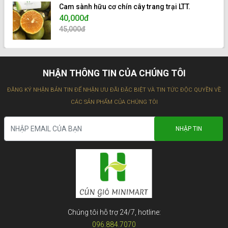
Cam sành hữu cơ chín cây trang trại LTT.
40,000đ
45,000đ
NHẬN THÔNG TIN CỦA CHÚNG TÔI
ĐĂNG KÝ NHẬN BẢN TIN ĐỂ NHẬN ƯU ĐÃI ĐẶC BIỆT VÀ TIN TỨC ĐỘC QUYỀN VỀ
CÁC SẢN PHẨM CỦA CHÚNG TÔI
Chúng tôi hỗ trợ 24/7, hotline:
096.884.7070