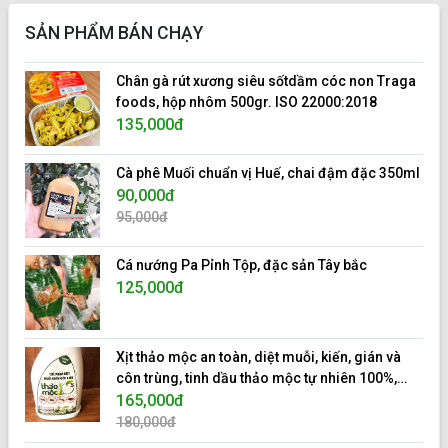
SẢN PHẨM BÁN CHẠY
Chân gà rút xương siêu sốtdầm cóc non Traga
foods, hộp nhôm 500gr. ISO 22000:2018
135,000đ
Cà phê Muối chuẩn vị Huế, chai đậm đặc 350ml
90,000đ
95,000đ
Cá nướng Pa Pỉnh Tộp, đặc sản Tây bắc
125,000đ
Xịt thảo mộc an toàn, diệt muỗi, kiến, gián và
côn trùng, tinh dầu thảo mộc tự nhiên 100%,
hiệu 10s.
165,000đ
180,000đ