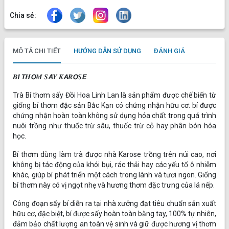
Chia sẻ:
MÔ TẢ CHI TIẾT
HƯỚNG DẪN SỬ DỤNG
ĐÁNH GIÁ
𝑩𝙄́ 𝙏𝑯𝙊̛𝑴 𝑺𝘼̂́𝒀 𝑲𝘼𝑹𝙊𝑺𝙀.
Trà Bí thơm sấy Đồi Hoa Linh Lan là sản phẩm được chế biến từ
giống bí thơm đặc sản Bắc Kạn có chứng nhận hữu cơ: bí được
chứng nhận hoàn toàn không sử dụng hóa chất trong quá trình
nuôi trồng như thuốc trừ sâu, thuốc trừ cỏ hay phân bón hóa
học.
Bí thơm dùng làm trà được nhà Karose trồng trên núi cao, nơi
không bị tác động của khói bụi, rác thải hay các yếu tố ô nhiễm
khác, giúp bí phát triển một cách trong lành và tươi ngon. Giống
bí thơm này có vị ngọt nhẹ và hương thơm đặc trưng của lá nếp.
Công đoạn sấy bí diễn ra tại nhà xưởng đạt tiêu chuẩn sản xuất
hữu cơ, đặc biệt, bí được sấy hoàn toàn bằng tay, 100% tự nhiên,
đảm bảo chất lượng an toàn vệ sinh và giữ được hương vị thơm