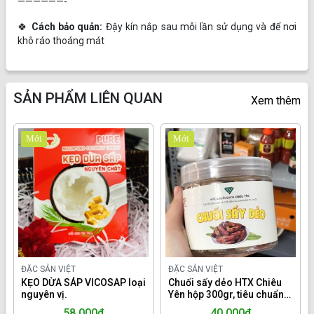
——————-
🍀
Cách bảo quản:
Đậy kín nắp sau mỗi lần sử dụng và để nơi
khô ráo thoáng mát
SẢN PHẨM LIÊN QUAN
Xem thêm
Mới
Mới
ĐẶC SẢN VIỆT
ĐẶC SẢN VIỆT
KẸO DỪA SÁP VICOSAP loại
Chuối sấy dẻo HTX Chiêu
nguyên vị.
Yên hộp 300gr, tiêu chuẩn
OCOP
58,000đ
40,000đ