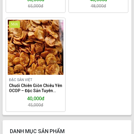
65,000đ
48,000đ
Mới
ĐẶC SẢN VIỆT
Chuối Chiên Giòn Chiêu Yên
OCOP – Đặc Sản Tuyên
Quang Giòn Rụm, Thơm
40,000đ
Lừng. Hộp 200gr.
45,000đ
DANH MỤC SẢN PHẨM