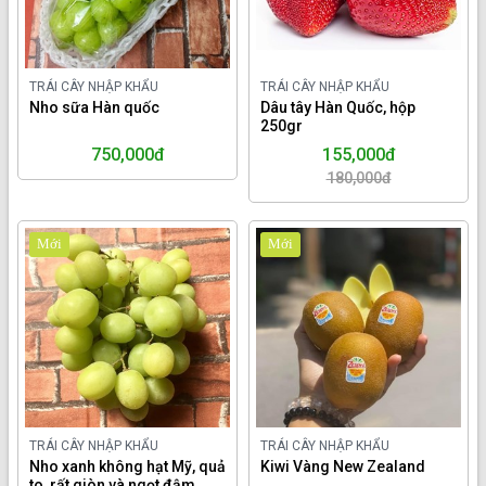
TRÁI CÂY NHẬP KHẨU
TRÁI CÂY NHẬP KHẨU
Nho sữa Hàn quốc
Dâu tây Hàn Quốc, hộp
250gr
750,000đ
155,000đ
180,000đ
Mới
Mới
TRÁI CÂY NHẬP KHẨU
TRÁI CÂY NHẬP KHẨU
Nho xanh không hạt Mỹ, quả
Kiwi Vàng New Zealand
to, rất giòn và ngọt đậm.