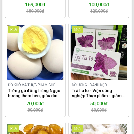
cả.
169,000đ
100,000đ
189,000đ
120,000đ
Mới
Mới
ĐỒ KHÔ VÀ THỰC PHẨM CHẾ
ĐỒ UỐNG - BÁNH KẸO
BIẾN TRONG NƯỚC
Trứng gà đông trùng Ngọc
Trà tía tô - Viện công
hương thơm béo, giàu dinh
nghiệp Thực phẩm - giảm
dưỡng, hộp 10 quả.
đau gout, giải cảm, chống
70,000đ
50,000đ
dị ứng.
80,000đ
60,000đ
Mới
Mới