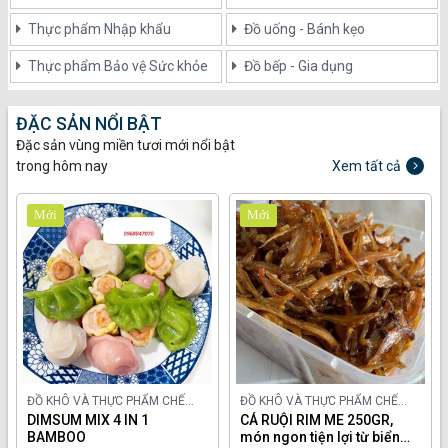
Thực phẩm Nhập khẩu
Đồ uống - Bánh kẹo
Thực phẩm Bảo vệ Sức khỏe
Đồ bếp - Gia dụng
ĐẶC SẢN NỔI BẬT
Đặc sản vùng miền tươi mới nổi bật
trong hôm nay
Xem tất cả
Mới
Mới
ĐỒ KHÔ VÀ THỰC PHẨM CHẾ
ĐỒ KHÔ VÀ THỰC PHẨM CHẾ
BIẾN TRONG NƯỚC
DIMSUM MIX 4 IN 1
BIẾN TRONG NƯỚC
CÁ RUỘI RIM ME 250GR,
BAMBOO
món ngon tiện lợi từ biển