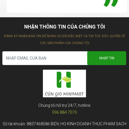
NHẬN THÔNG TIN CỦA CHÚNG TÔI
ĐĂNG KÝ NHẬN BẢN TIN ĐỂ NHẬN ƯU ĐÃI ĐẶC BIỆT VÀ TIN TỨC ĐỘC QUYỀN VỀ
CÁC SẢN PHẨM CỦA CHÚNG TÔI
Chúng tôi hỗ trợ 24/7, hotline:
096.884.7070
Số tài khoản: 8837468586 BIDV, HO KINH DOANH THUC PHAM SACH