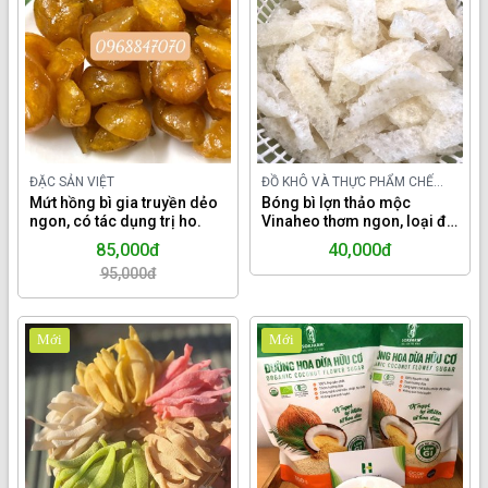
ĐẶC SẢN VIỆT
ĐỒ KHÔ VÀ THỰC PHẨM CHẾ
Mứt hồng bì gia truyền dẻo
BIẾN TRONG NƯỚC
Bóng bì lợn thảo mộc
ngon, có tác dụng trị ho.
Vinaheo thơm ngon, loại đã
sơ chế
85,000đ
40,000đ
95,000đ
Mới
Mới