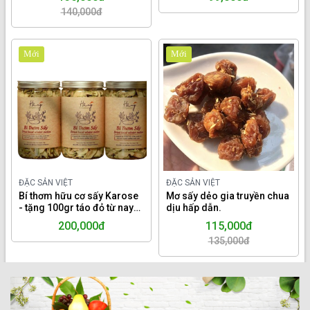
QUANG.
140,000đ
Mới
Mới
ĐẶC SẢN VIỆT
ĐẶC SẢN VIỆT
Bí thơm hữu cơ sấy Karose
Mơ sấy dẻo gia truyền chua
- tặng 100gr táo đỏ từ nay
dịu hấp dẫn.
đến hết 15.7.2024
200,000đ
115,000đ
135,000đ