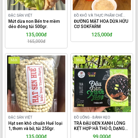
ĐẶC SẢN VIỆT
ĐỒ KHÔ VÀ THỰC PHẨM CHẾ
Mứt dừa non Bến tre mềm
BIẾN TRONG NƯỚC
ĐƯỜNG MẬT HOA DỪA HỮU
dẻo đóng túi 500gr.
CƠ SOKFARM
135,000đ
125,000đ
165,000đ
Mới
Mới
ĐẶC SẢN VIỆT
ĐỒ UỐNG - BÁNH KẸO
Hạt sen khô chuẩn Huế loại
TRÀ ĐẬU ĐEN XANH LÒNG
1, thơm và bở, túi 250gr.
KẾT HỢP HÀ THỦ Ô, DẠNG
TÚI LỌC OCOP TUYÊN
135,000đ
99,000đ