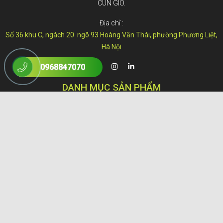
CUN GIO.
Địa chỉ :
Số 36 khu C, ngách 20 ngõ 93 Hoàng Văn Thái, phường Phương Liệt,
Hà Nội
0968847070
DANH MỤC SẢN PHẨM
kẹo
Trái cây trong nước
Trái cây Nhập khẩu
Lẵng quả biếu tặng
Đồ khô và thực phẩm chế biến trong nước
Đặc sản Việt
Thực phẩm Nhập khẩu