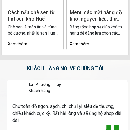
Cách nấu chè sen từ
Menu các mặt hàng đồ
hạt sen khô Huế
khô, nguyên liệu, thực
phẩm chế biến, bánh
Chè sen là món ăn vô cùng
Bảng tổng hợp sẽ giúp khách
kẹo và đồ uống, cập
bổ dưỡng, nhất là sen Huế.
hàng dễ dàng lựa chọn các
nhật 12.1.2025.
Nhưng sen tươi mùa rất
sản phẩm cho giỏ hàng của
Xem thêm
Xem thêm
ngắn chỉ tầm hơn 1 tháng,
gia đình. Có bất cứ câu hỏi
nên sen khô Huế là lựa chọn
này xin liên hệ số hotline:
tối ưu.
0913452970 và
0968847070.
KHÁCH HÀNG NÓI VỀ CHÚNG TÔI
Lại Phương Thúy
Khách hàng
Chợ toàn đồ ngon, sạch, chị chủ lại siêu dễ thương,
chiều khách cực kỳ. Rất hài lòng và sẽ ủng hộ shop dài
dài.