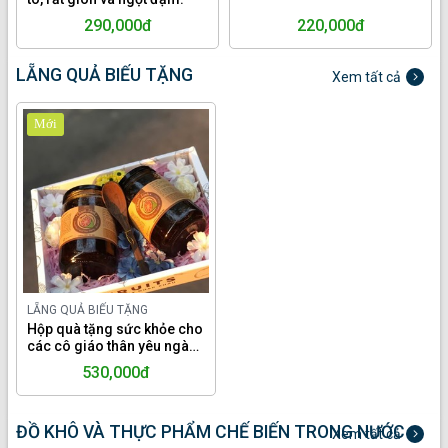
290,000đ
220,000đ
LẴNG QUẢ BIẾU TẶNG
Xem tất cả
Mới
LẴNG QUẢ BIẾU TẶNG
Hộp quà tặng sức khỏe cho
các cô giáo thân yêu ngày
20.10, gồm 2 lọ chanh sành
530,000đ
trị ho, khản giọng.
ĐỒ KHÔ VÀ THỰC PHẨM CHẾ BIẾN TRONG NƯỚC
Xem tất cả