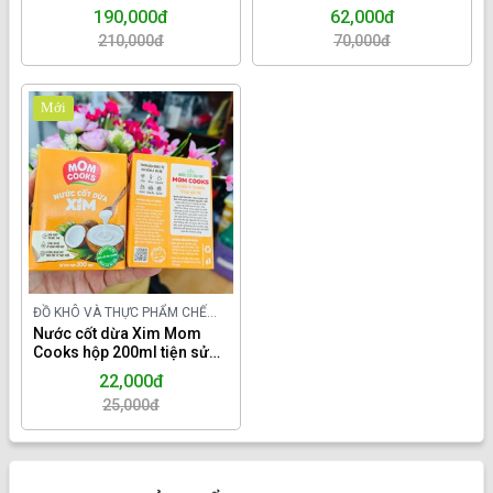
LỢN,KHÔNG BỘT.
150GR.
190,000đ
62,000đ
210,000đ
70,000đ
Mới
ĐỒ KHÔ VÀ THỰC PHẨM CHẾ
BIẾN TRONG NƯỚC
Nước cốt dừa Xim Mom
Cooks hộp 200ml tiện sử
dụng.
22,000đ
25,000đ