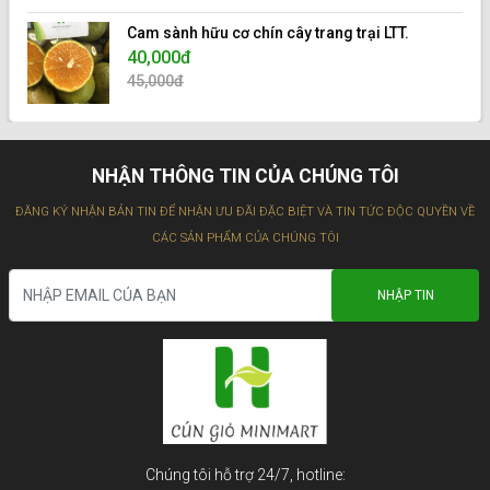
Cam sành hữu cơ chín cây trang trại LTT.
40,000đ
45,000đ
NHẬN THÔNG TIN CỦA CHÚNG TÔI
ĐĂNG KÝ NHẬN BẢN TIN ĐỂ NHẬN ƯU ĐÃI ĐẶC BIỆT VÀ TIN TỨC ĐỘC QUYỀN VỀ
CÁC SẢN PHẨM CỦA CHÚNG TÔI
Chúng tôi hỗ trợ 24/7, hotline: