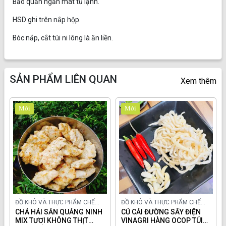
Bảo quản ngăn mát tủ lạnh.
HSD ghi trên nắp hộp.
Bóc nắp, cắt túi ni lông là ăn liền.
SẢN PHẨM LIÊN QUAN
Xem thêm
Mới
Mới
ĐỒ KHÔ VÀ THỰC PHẨM CHẾ
ĐỒ KHÔ VÀ THỰC PHẨM CHẾ
BIẾN TRONG NƯỚC
CHẢ HẢI SẢN QUẢNG NINH
BIẾN TRONG NƯỚC
CỦ CẢI ĐƯỜNG SẤY ĐIỆN
MIX TƯƠI KHÔNG THỊT
VINAGRI HÀNG OCOP TÚI