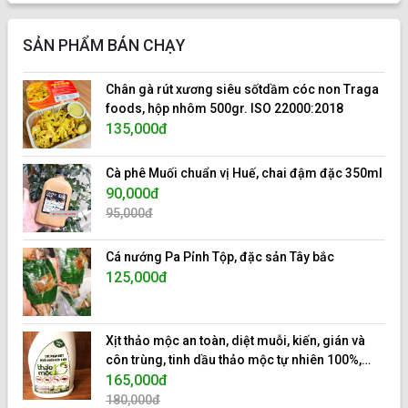
SẢN PHẨM BÁN CHẠY
Chân gà rút xương siêu sốtdầm cóc non Traga
foods, hộp nhôm 500gr. ISO 22000:2018
135,000đ
Cà phê Muối chuẩn vị Huế, chai đậm đặc 350ml
90,000đ
95,000đ
Cá nướng Pa Pỉnh Tộp, đặc sản Tây bắc
125,000đ
Xịt thảo mộc an toàn, diệt muỗi, kiến, gián và
côn trùng, tinh dầu thảo mộc tự nhiên 100%,
hiệu 10s.
165,000đ
180,000đ