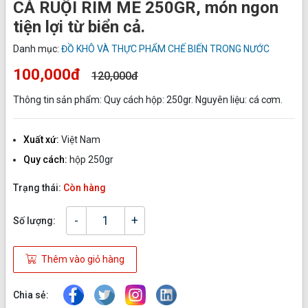
CÁ RUỘI RIM ME 250GR, món ngon
tiện lợi từ biển cả.
Danh mục:
ĐỒ KHÔ VÀ THỰC PHẨM CHẾ BIẾN TRONG NƯỚC
100,000đ
120,000đ
Thông tin sản phẩm: Quy cách hộp: 250gr. Nguyên liệu: cá cơm.
Xuất xứ:
Việt Nam
Quy cách:
hộp 250gr
Trạng thái:
Còn hàng
-
+
Số lượng:
Thêm vào giỏ hàng
Chia sẻ: