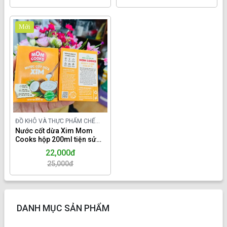
Mới
ĐỒ KHÔ VÀ THỰC PHẨM CHẾ
BIẾN TRONG NƯỚC
Nước cốt dừa Xim Mom
Cooks hộp 200ml tiện sử
dụng.
22,000đ
25,000đ
DANH MỤC SẢN PHẨM