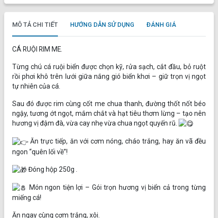
MÔ TẢ CHI TIẾT
HƯỚNG DẪN SỬ DỤNG
ĐÁNH GIÁ
CÁ RUỘI RIM ME.
Từng chú cá ruội biển được chọn kỹ, rửa sạch, cắt đầu, bỏ ruột
rồi phơi khô trên lưới giữa nắng gió biển khơi – giữ trọn vị ngọt
tự nhiên của cá.
Sau đó được rim cùng cốt me chua thanh, đường thốt nốt béo
ngậy, tương ớt ngọt, mắm chắt và hạt tiêu thơm lừng – tạo nên
hương vị đậm đà, vừa cay nhẹ vừa chua ngọt quyến rũ.
Ăn trực tiếp, ăn với cơm nóng, cháo trắng, hay ăn vã đều
ngon “quên lối về”!
Đóng hộp 250g .
Món ngon tiện lợi – Gói trọn hương vị biển cả trong từng
miếng cá!
Ăn ngay cùng cơm trắng, xôi.