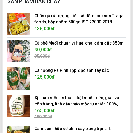
SẢN PHẨM BÁN CHẠY
Chân gà rút xương siêu sốtdầm cóc non Traga
foods, hộp nhôm 500gr. ISO 22000:2018
135,000đ
Cà phê Muối chuẩn vị Huế, chai đậm đặc 350ml
90,000đ
95,000đ
Cá nướng Pa Pỉnh Tộp, đặc sản Tây bắc
125,000đ
Xịt thảo mộc an toàn, diệt muỗi, kiến, gián và
côn trùng, tinh dầu thảo mộc tự nhiên 100%,
hiệu 10s.
165,000đ
180,000đ
Cam sành hữu cơ chín cây trang trại LTT.