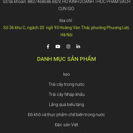
Số tài khoản: 8837468586 BIDV, HO KINH DOANH THUC PHAM SACH
CUN GIO.
Địa chỉ :
Số 36 khu C, ngách 20 ngõ 93 Hoàng Văn Thái, phường Phương Liệt,
Hà Nội
DANH MỤC SẢN PHẨM
kẹo
Trái cây trong nước
Trái cây Nhập khẩu
Lẵng quả biếu tặng
Đồ khô và thực phẩm chế biến trong nước
Đặc sản Việt