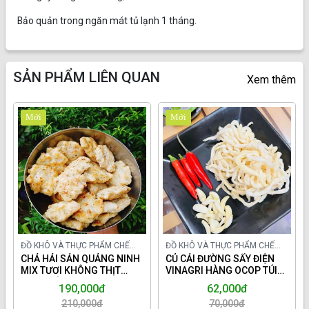
Bảo quản trong ngăn mát tủ lạnh 1 tháng.
SẢN PHẨM LIÊN QUAN
Xem thêm
Mới
Mới
ĐỒ KHÔ VÀ THỰC PHẨM CHẾ
ĐỒ KHÔ VÀ THỰC PHẨM CHẾ
BIẾN TRONG NƯỚC
CHẢ HẢI SẢN QUẢNG NINH
BIẾN TRONG NƯỚC
CỦ CẢI ĐƯỜNG SẤY ĐIỆN
MIX TƯƠI KHÔNG THỊT
VINAGRI HÀNG OCOP TÚI
LỢN,KHÔNG BỘT.
150GR.
190,000đ
62,000đ
210,000đ
70,000đ