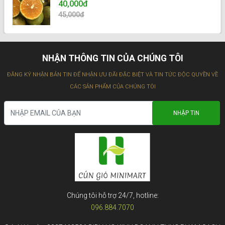
40,000đ
45,000đ
NHẬN THÔNG TIN CỦA CHÚNG TÔI
ĐĂNG KÝ NHẬN BẢN TIN ĐỂ NHẬN ƯU ĐÃI ĐẶC BIỆT VÀ TIN TỨC ĐỘC QUYỀN VỀ
CÁC SẢN PHẨM CỦA CHÚNG TÔI
Chúng tôi hỗ trợ 24/7, hotline:
096.884.7070