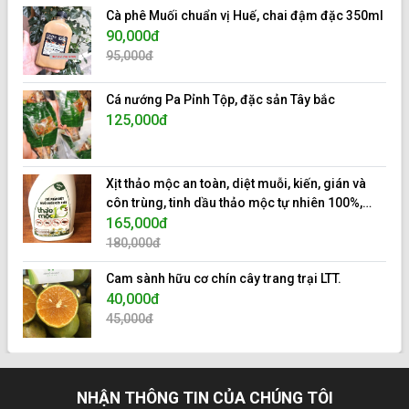
Cà phê Muối chuẩn vị Huế, chai đậm đặc 350ml
90,000đ
95,000đ
Cá nướng Pa Pỉnh Tộp, đặc sản Tây bắc
125,000đ
Xịt thảo mộc an toàn, diệt muỗi, kiến, gián và
côn trùng, tinh dầu thảo mộc tự nhiên 100%,
hiệu 10s.
165,000đ
180,000đ
Cam sành hữu cơ chín cây trang trại LTT.
40,000đ
45,000đ
NHẬN THÔNG TIN CỦA CHÚNG TÔI