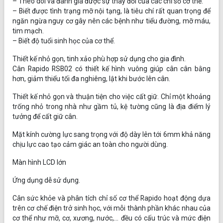
– Theo dõi và đánh giá được sự thay đổi của các chỉ số cơ thể.
– Biết được tình trạng mỡ nội tạng, là tiêu chí rất quan trọng để
ngăn ngừa nguy cơ gây nên các bệnh như tiểu đường, mỡ máu,
tim mạch.
– Biết độ tuổi sinh học của cơ thể.
Thiết kế nhỏ gọn, tinh xảo phù hợp sử dụng cho gia đình.
Cân Rapido RSB02 có thiết kế hình vuông giúp cân cân bằng
hơn, giảm thiểu tối đa nghiêng, lật khi bước lên cân.
Thiết kế nhỏ gọn và thuận tiện cho việc cất giữ. Chỉ một khoảng
trống nhỏ trong nhà như gầm tủ, kệ tường cũng là địa điểm lý
tưởng để cất giữ cân.
Mặt kính cường lực sang trọng với độ dày lên tới 6mm khả năng
chịu lực cao tạo cảm giác an toàn cho người dùng.
Màn hình LCD lớn
Ứng dụng dễ sử dụng.
Cân sức khỏe và phân tích chỉ số cơ thể Rapido hoạt động dựa
trên cơ chế điện trở sinh học, với mỗi thành phần khác nhau của
cơ thể như mỡ, cơ, xương, nước,… đều có cấu trúc và mức điện