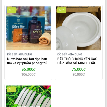
Mới
Mới
ĐỒ BẾP - GIA DỤNG
ĐỒ BẾP - GIA DỤNG
Nước bao sái, lau dọn ban
BÁT THỐ CHƯNG YẾN CAO
thờ và vật phẩm phong thủy
CẤP GỐM SỨ MINH CHÂU
Giếng Tiên.
MÀU TRẮNG TRƠN 320ML
86,000đ
75,000đ
106,000đ
80,000đ
Mới