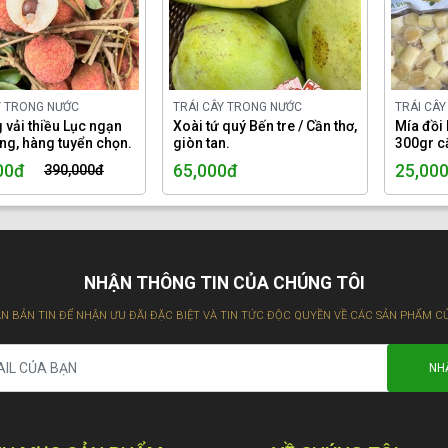
Y TRONG NƯỚC
TRÁI CÂY TRONG NƯỚC
TRÁI CÂ
 vải thiều Lục ngạn
Xoài tứ quý Bến tre / Cần thơ,
Mía đồi 
ng, hàng tuyển chọn.
giòn tan.
300gr c
00đ
65,000đ
25,00
390,000đ
NHẬN THÔNG TIN CỦA CHÚNG TÔI
N BẢN TIN ĐỂ NHẬN ƯU ĐÃI ĐẶC BIỆT VÀ TIN TỨC ĐỘC QUYỀN VỀ CÁC SẢN PHẨM C