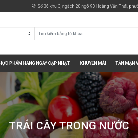
Số 36 khu C, ngách 20 ngõ 93 Hoàng Văn Thái, phườ
THỰC PHẨM HÀNG NGÀY CẬP NHẬT.
KHUYẾN MÃI
TẢN MẠN V
TRÁI CÂY TRONG NƯỚC