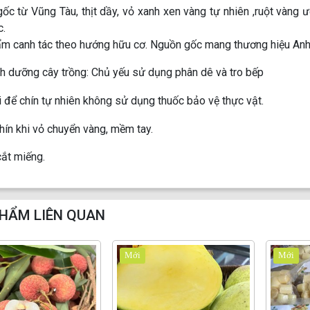
ốc từ Vũng Tàu, thịt dầy, vỏ xanh xen vàng tự nhiên ,ruột vàng ư
c.
m canh tác theo hướng hữu cơ. Nguồn gốc mang thương hiệu An
h dưỡng cây trồng: Chủ yếu sử dụng phân dê và tro bếp
i để chín tự nhiên không sử dụng thuốc bảo vệ thực vật.
hín khi vỏ chuyển vàng, mềm tay.
cắt miếng.
HẨM LIÊN QUAN
Mới
Mới