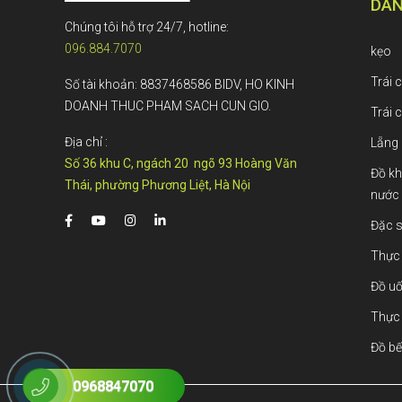
DAN
Chúng tôi hỗ trợ 24/7, hotline:
096.884.7070
kẹo
Trái 
Số tài khoản: 8837468586 BIDV, HO KINH
DOANH THUC PHAM SACH CUN GIO.
Trái 
Địa chỉ :
Lẵng 
Số 36 khu C, ngách 20 ngõ 93 Hoàng Văn
Đồ kh
Thái, phường Phương Liệt, Hà Nội
nước
Đặc s
Thực
Đồ uố
Thực
Đồ bế
0968847070