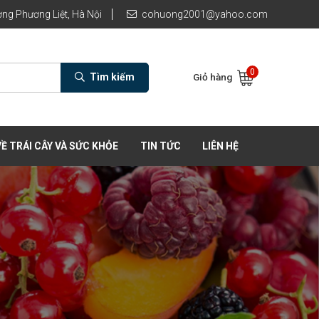
ng Phương Liệt, Hà Nội
cohuong2001@yahoo.com
0
Tìm kiếm
Giỏ hàng
Ề TRÁI CÂY VÀ SỨC KHỎE
TIN TỨC
LIÊN HỆ