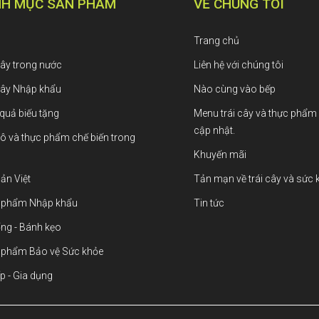
H MỤC SẢN PHẨM
VỀ CHÚNG TÔI
Trang chủ
cây trong nước
Liên hệ với chúng tôi
cây Nhập khẩu
Nào cùng vào bếp
quả biếu tặng
Menu trái cây và thực phẩm
cập nhật.
ô và thực phẩm chế biến trong
Khuyến mãi
ản Việt
Tản mạn về trái cây và sức 
 phẩm Nhập khẩu
Tin tức
ng - Bánh kẹo
 phẩm Bảo vệ Sức khỏe
p - Gia dụng