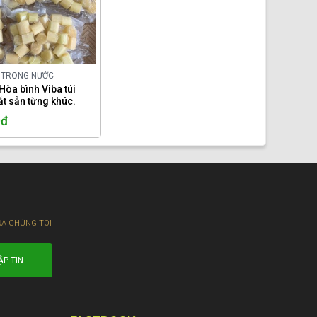
Y TRONG NƯỚC
Hòa bình Viba túi
ắt sẵn từng khúc.
0đ
ỦA CHÚNG TÔI