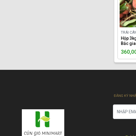
TRÁI CÂ
Hộp 3kg
Bắc gia
360,0
ĐĂNG KÝ NHẬ