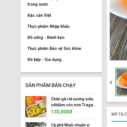
trong nước
Đặc sản Việt
Thực phẩm Nhập khẩu
Đồ uống - Bánh kẹo
Thực phẩm Bảo vệ Sức khỏe
Đồ bếp - Gia dụng
SẢN PHẨM BÁN CHẠY
Chân gà rút xương siêu
sốtdầm cóc non Traga
foods, hộp nhôm 500gr.
135,000đ
MÔ TẢ C
ISO 22000:2018
Cà phê Muối chuẩn vị