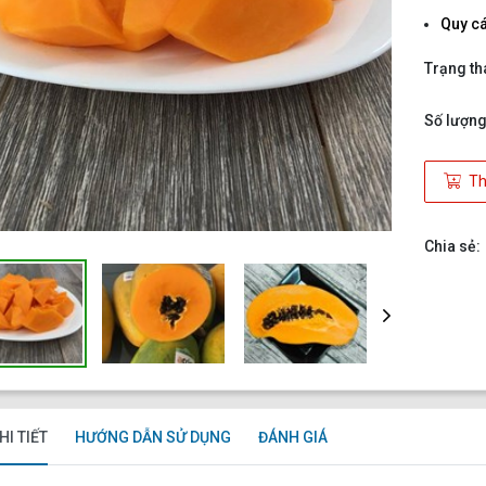
Quy c
Trạng th
Số lượng
Th
Chia sẻ:
HI TIẾT
HƯỚNG DẪN SỬ DỤNG
ĐÁNH GIÁ