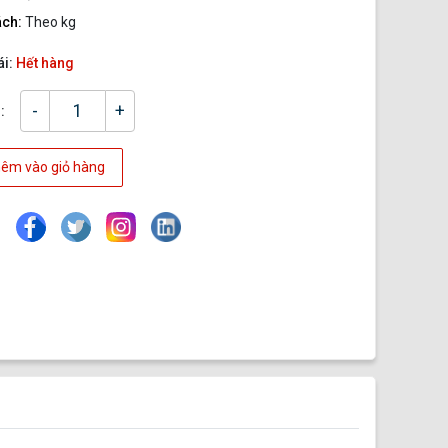
ách:
Theo kg
ái:
Hết hàng
-
+
:
êm vào giỏ hàng