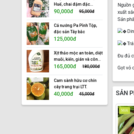
Huế, chai đậm đặc
Nguồn g
350ml
90,000đ
95,000đ
xuất sắ
Sản phẩ
Cá nướng Pa Pỉnh Tộp,
Din
đặc sản Tây bắc
125,000đ
Trá
Xịt thảo mộc an toàn, diệt
Đu đủ c
muỗi, kiến, gián và côn
trùng, tinh dầu thảo mộc
165,000đ
180,000đ
Gọt vỏ 
tự nhiên 100%, hiệu 10s.
Cam sành hữu cơ chín
cây trang trại LTT.
SẢN P
40,000đ
45,000đ
Mới