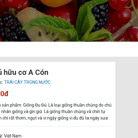
ủ hữu cơ A Cón
c:
TRÁI CÂY TRONG NƯỚC
00đ
n sản phẩm: Giống Đu Đủ: Là loại giống thuần chủng do chú
nhân giống và gìn giữ. Là giống thuần chủng và chín tự
 chí rất thơm, ngọt và vị ngậy giống vị đu đủ ta ngày xưa
ứ:
Việt Nam