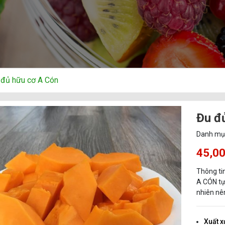
 đủ hữu cơ A Cón
Đu đ
Danh mụ
45,0
Thông ti
A CÓN tự 
nhiên nên
Xuất x