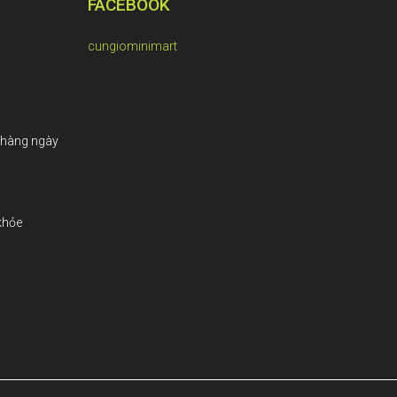
FACEBOOK
cungiominimart
 hàng ngày
khỏe