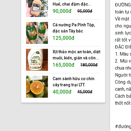
Huế, chai đậm đặc
ĐƯỜNG T
350ml
90,000đ
95,000đ
toàn tự 
Về mặt d
Cá nướng Pa Pỉnh Tộp,
cho ngư
đặc sản Tây bắc
sinh lực
125,000đ
rất tốt 
ĐẶC ĐI
Xịt thảo mộc an toàn, diệt
1. Màu s
muỗi, kiến, gián và côn
2. Mùi 
trùng, tinh dầu thảo mộc
165,000đ
180,000đ
chua nh
tự nhiên 100%, hiệu 10s.
Người t
Cam sành hữu cơ chín
Công dụ
cây trang trại LTT.
canh, nấ
40,000đ
45,000đ
Cách bả
thốt nố
#đường