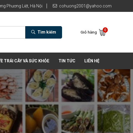
ng Phương Liệt, Hà Nội
cohuong2001@yahoo.com
0
Tìm kiếm
Giỏ hàng
Ề TRÁI CÂY VÀ SỨC KHỎE
TIN TỨC
LIÊN HỆ