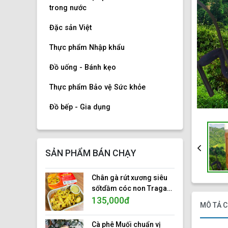
trong nước
Đặc sản Việt
Thực phẩm Nhập khẩu
Đồ uống - Bánh kẹo
Thực phẩm Bảo vệ Sức khỏe
Đồ bếp - Gia dụng
SẢN PHẨM BÁN CHẠY
Chân gà rút xương siêu
sốtdầm cóc non Traga
foods, hộp nhôm 500gr.
135,000đ
MÔ TẢ C
ISO 22000:2018
Cà phê Muối chuẩn vị