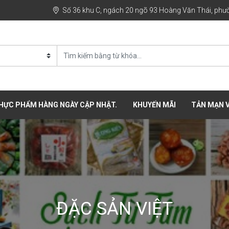
Số 36 khu C, ngách 20 ngõ 93 Hoàng Văn Thái, phườ
THỰC PHẨM HÀNG NGÀY CẬP NHẬT.
KHUYẾN MÃI
TẢN MẠN V
ĐẶC SẢN VIỆT