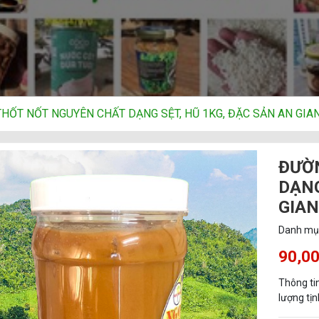
HỐT NỐT NGUYÊN CHẤT DẠNG SỆT, HŨ 1KG, ĐẶC SẢN AN GIAN
ĐƯỜ
DẠNG
GIAN
Danh mụ
90,0
Thông ti
lượng tịn