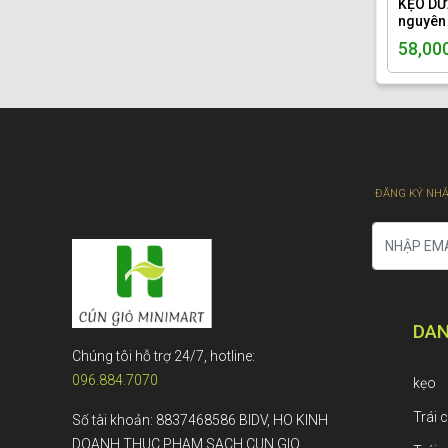
KẸO DỪ
nguyên 
58,00
ĐĂNG KÝ NHẬ
DAN
Chúng tôi hỗ trợ 24/7, hotline:
096.884.7070
kẹo
Trái 
Số tài khoản: 8837468586 BIDV, HO KINH
DOANH THUC PHAM SACH CUN GIO.