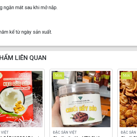
ng ngăn mát sau khi mở nắp.
năm kể từ ngày sản xuất.
HẨM LIÊN QUAN
Mới
Mới
 VIỆT
ĐẶC SẢN VIỆT
ĐẶC SẢN 