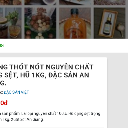
G.
NG THỐT NỐT NGUYÊN CHẤT
 SỆT, HŨ 1KG, ĐẶC SẢN AN
G.
c:
ĐẶC SẢN VIỆT
00đ
n sản phẩm: Là loại nguyên chất 100%. Hũ dạng sệt trọng
h 1kg. Xuất xứ: An Giang.