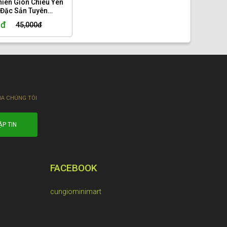
hiên Giòn Chiêu Yên
Đặc Sản Tuyên
Giòn Rụm, Thơm
0đ
45,000đ
ộp 200gr.
ỦA CHÚNG TÔI
FACEBOOK
cungiominimart