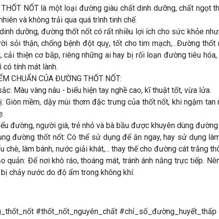
HỐT NỐT là một loại đường giàu chất dinh dưỡng, chất ngọt tha
nhiên và không trải qua quá trình tinh chế.
inh dưỡng, đường thốt nốt có rất nhiều lợi ích cho sức khỏe như đ
ời sỏi thận, chống bệnh đột quỵ, tốt cho tim mạch,…Đường thốt n
, cải thiện cơ bắp, riêng những ai hay bị rối loạn đường tiêu hóa
vì có tính mát lành.
ỂM CHUẨN CỦA ĐƯỜNG THỐT NỐT:
ắc: Màu vàng nâu - biểu hiện tay nghề cao, kĩ thuật tốt, vừa lửa.
vị: Giòn mềm, dậy mùi thơm đặc trưng của thốt nốt, khi ngậm tan 
ẹ.
iểu đường, người già, trẻ nhỏ và bà bầu được khuyên dùng đường 
ng đường thốt nốt: Có thể sử dụng để ăn ngay, hay sử dụng làm
u chè, làm bánh, nước giải khát,... thay thế cho đường cát trắng t
o quản: Để nơi khô ráo, thoáng mát, tránh ánh nắng trực tiếp. N
t bị chảy nước do độ ẩm trong không khí.
_thốt_nốt #thốt_nốt_nguyên_chất #chỉ_số_đường_huyết_thấp 