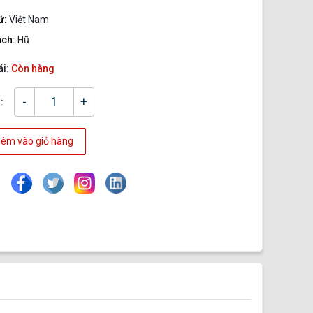
ứ:
Việt Nam
ách:
Hũ
ái:
Còn hàng
-
+
:
êm vào giỏ hàng