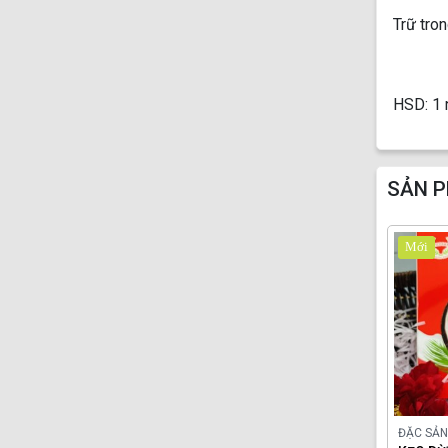
Trữ tro
HSD: 1 
SẢN P
Mới
ĐẶC SẢN