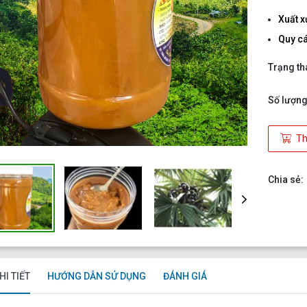
Xuất x
Quy c
Trạng th
Số lượng
Th
Chia sẻ:
HI TIẾT
HƯỚNG DẪN SỬ DỤNG
ĐÁNH GIÁ