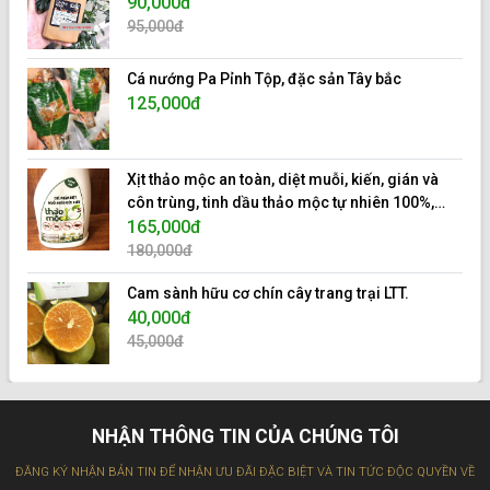
90,000đ
95,000đ
Cá nướng Pa Pỉnh Tộp, đặc sản Tây bắc
125,000đ
Xịt thảo mộc an toàn, diệt muỗi, kiến, gián và
côn trùng, tinh dầu thảo mộc tự nhiên 100%,
hiệu 10s.
165,000đ
180,000đ
Cam sành hữu cơ chín cây trang trại LTT.
40,000đ
45,000đ
NHẬN THÔNG TIN CỦA CHÚNG TÔI
ĐĂNG KÝ NHẬN BẢN TIN ĐỂ NHẬN ƯU ĐÃI ĐẶC BIỆT VÀ TIN TỨC ĐỘC QUYỀN VỀ