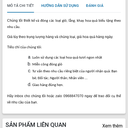
MÔ TẢ CHI TIẾT
HƯỚNG DẪN SỬ DỤNG
ĐÁNH GIÁ
Chúng tôi thi
ết kế và đóng các loại giỏ, lẵng, khay hoa quả biếu tặng theo
nhu cầu.
Giá tùy theo tr
ng l
ng hàng và ch
ng lo
i, giá hoa qu
hàng ngày.
ọ
ượ
ủ
ạ
ả
Tiêu chí c
ủa chúng tôi:
Luôn sử dụng các loại hoa quả tươi ngon nhât
Miễn công đóng giỏ
Tư vấn theo nhu cầu riêng biệt của người nhận quà: Bạn
bè; Đối tác; Người thân; Nhân viên …
Giao hàng đúng hẹn.
Hãy inbox cho chúng tôi ho
c zalo 0968847070 ngay
trao
i c
th
ặ
để
đổ
ụ
ể
v
nhu c
u c
a b
n.
ề
ầ
ủ
ạ
SẢN PHẨM LIÊN QUAN
Xem thêm