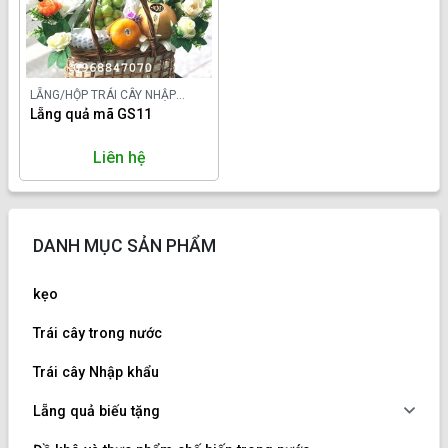
LẴNG/HỘP TRÁI CÂY NHẬP
KHẨU
Lẵng quả mã GS11
Liên hệ
DANH MỤC SẢN PHẨM
kẹo
Trái cây trong nước
Trái cây Nhập khẩu
Lẵng quả biếu tặng