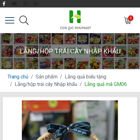
0
LẴNG/HỘP TRÁI CÂY NHẬP KHẨU
Trang chủ
Sản phẩm
Lẵng quả biếu tặng
Lẵng/hộp trái cây Nhập khẩu
Lẵng quả mã GM06