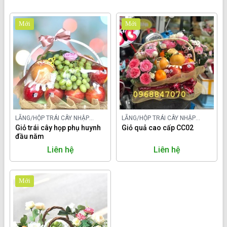
Mới
Mới
LẴNG/HỘP TRÁI CÂY NHẬP
LẴNG/HỘP TRÁI CÂY NHẬP
KHẨU
Giỏ trái cây họp phụ huynh
KHẨU
Giỏ quả cao cấp CC02
đầu năm
Liên hệ
Liên hệ
Mới