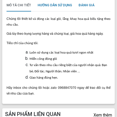
MÔ TẢ CHI TIẾT
HƯỚNG DẪN SỬ DỤNG
ĐÁNH GIÁ
Chúng tôi thi
ết kế và đóng các loại giỏ, lẵng, khay hoa quả biếu tặng theo
nhu cầu.
Giá tùy theo tr
ng l
ng hàng và ch
ng lo
i, giá hoa qu
hàng ngày.
ọ
ượ
ủ
ạ
ả
Tiêu chí c
ủa chúng tôi:
Luôn sử dụng các loại hoa quả tươi ngon nhât
Miễn công đóng giỏ
Tư vấn theo nhu cầu riêng biệt của người nhận quà: Bạn
bè; Đối tác; Người thân; Nhân viên …
Giao hàng đúng hẹn.
Hãy inbox cho chúng tôi ho
c zalo 0968847070 ngay
trao
i c
th
ặ
để
đổ
ụ
ể
v
nhu c
u c
a b
n.
ề
ầ
ủ
ạ
SẢN PHẨM LIÊN QUAN
Xem thêm