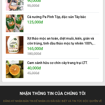
90,000đ
95,000đ
Cá nướng Pa Pỉnh Tộp, đặc sản Tây bắc
125,000đ
Xịt thảo mộc an toàn, diệt muỗi, kiến, gián và
côn trùng, tinh dầu thảo mộc tự nhiên 100%,
hiệu 10s.
165,000đ
180,000đ
Cam sành hữu cơ chín cây trang trại LTT.
40,000đ
45,000đ
NHẬN THÔNG TIN CỦA CHÚNG TÔI
ĐĂNG KÝ NHẬN BẢN TIN ĐỂ NHẬN ƯU ĐÃI ĐẶC BIỆT VÀ TIN TỨC ĐỘC QUYỀN VỀ