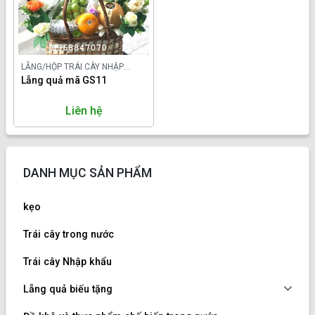
LẴNG/HỘP TRÁI CÂY NHẬP
KHẨU
Lẵng quả mã GS11
Liên hệ
DANH MỤC SẢN PHẨM
kẹo
Trái cây trong nước
Trái cây Nhập khẩu
Lẵng quả biếu tặng