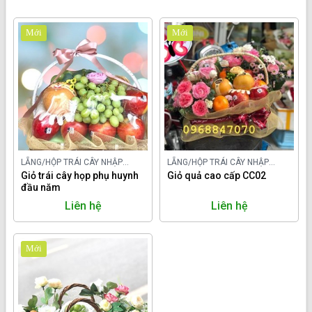
Mới
Mới
LẴNG/HỘP TRÁI CÂY NHẬP
LẴNG/HỘP TRÁI CÂY NHẬP
KHẨU
Giỏ trái cây họp phụ huynh
KHẨU
Giỏ quả cao cấp CC02
đầu năm
Liên hệ
Liên hệ
Mới