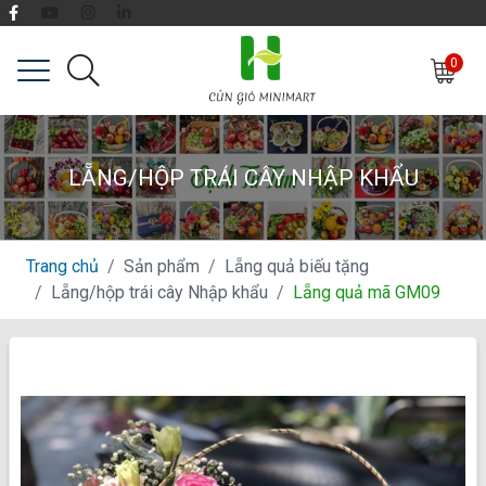
0
LẴNG/HỘP TRÁI CÂY NHẬP KHẨU
Trang chủ
Sản phẩm
Lẵng quả biếu tặng
Lẵng/hộp trái cây Nhập khẩu
Lẵng quả mã GM09