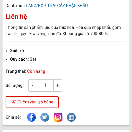
Danh mục:
LẴNG/HỘP TRÁI CÂY NHẬP KHẨU
Liên hệ
Thông tin sản phẩm: Giỏ quả mix hoa. Hoa quả nhập khẩu gồm:
Táo, lê, quýt, kiwi vàng, nho đỏ. Khoảng giá: từ 700-800k.
Xuất xứ:
Quy cách:
Set
Trạng thái:
Còn hàng
-
+
Số lượng:
Thêm vào giỏ hàng
Chia sẻ: