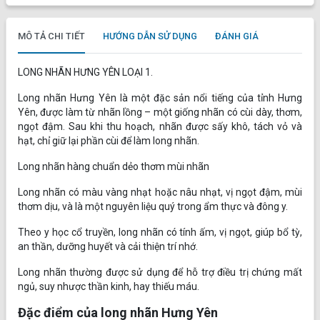
MÔ TẢ CHI TIẾT
HƯỚNG DẪN SỬ DỤNG
ĐÁNH GIÁ
LONG NHÃN HƯNG YÊN LOẠI 1.
Long nhãn Hưng Yên là một đặc sản nổi tiếng của tỉnh Hưng
Yên, được làm từ nhãn lồng – một giống nhãn có cùi dày, thơm,
ngọt đậm. Sau khi thu hoạch, nhãn được sấy khô, tách vỏ và
hạt, chỉ giữ lại phần cùi để làm long nhãn.
Long nhãn hàng chuẩn dẻo thơm mùi nhãn
Long nhãn có màu vàng nhạt hoặc nâu nhạt, vị ngọt đậm, mùi
thơm dịu, và là một nguyên liệu quý trong ẩm thực và đông y.
Theo y học cổ truyền, long nhãn có tính ấm, vị ngọt, giúp bổ tỳ,
an thần, dưỡng huyết và cải thiện trí nhớ.
Long nhãn thường được sử dụng để hỗ trợ điều trị chứng mất
ngủ, suy nhược thần kinh, hay thiếu máu.
Đặc điểm của long nhãn Hưng Yên