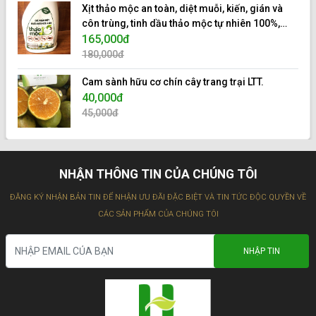
Xịt thảo mộc an toàn, diệt muỗi, kiến, gián và
côn trùng, tinh dầu thảo mộc tự nhiên 100%,
hiệu 10s.
165,000đ
180,000đ
Cam sành hữu cơ chín cây trang trại LTT.
40,000đ
45,000đ
NHẬN THÔNG TIN CỦA CHÚNG TÔI
ĐĂNG KÝ NHẬN BẢN TIN ĐỂ NHẬN ƯU ĐÃI ĐẶC BIỆT VÀ TIN TỨC ĐỘC QUYỀN VỀ
CÁC SẢN PHẨM CỦA CHÚNG TÔI