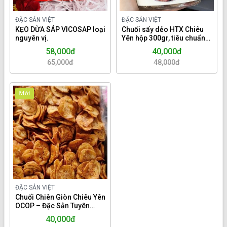
ĐẶC SẢN VIỆT
ĐẶC SẢN VIỆT
KẸO DỪA SÁP VICOSAP loại
Chuối sấy dẻo HTX Chiêu
nguyên vị.
Yên hộp 300gr, tiêu chuẩn
OCOP
58,000đ
40,000đ
65,000đ
48,000đ
Mới
ĐẶC SẢN VIỆT
Chuối Chiên Giòn Chiêu Yên
OCOP – Đặc Sản Tuyên
Quang Giòn Rụm, Thơm
40,000đ
Lừng. Hộp 200gr.