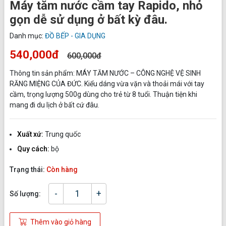
Máy tăm nước cầm tay Rapido, nhỏ
gọn dễ sử dụng ở bất kỳ đâu.
Danh mục:
ĐỒ BẾP - GIA DỤNG
540,000đ
600,000đ
Thông tin sản phẩm: MÁY TĂM NƯỚC – CÔNG NGHỆ VỆ SINH
RĂNG MIỆNG CỦA ĐỨC. Kiểu dáng vừa vặn và thoải mái với tay
cầm, trọng lượng 500g dùng cho trẻ từ 8 tuổi. Thuận tiện khi
mang đi du lịch ở bất cứ đâu.
Xuất xứ:
Trung quốc
Quy cách:
bộ
Trạng thái:
Còn hàng
-
+
Số lượng:
Thêm vào giỏ hàng