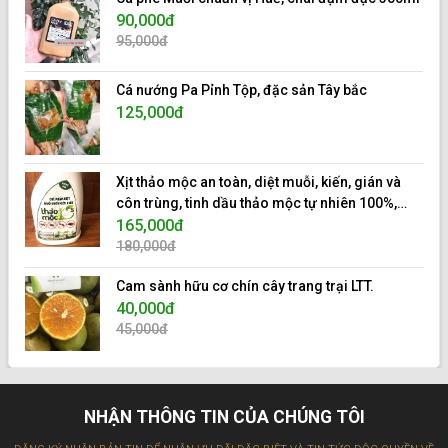
90,000đ
95,000đ
Cá nướng Pa Pỉnh Tộp, đặc sản Tây bắc
125,000đ
Xịt thảo mộc an toàn, diệt muỗi, kiến, gián và
côn trùng, tinh dầu thảo mộc tự nhiên 100%,
hiệu 10s.
165,000đ
180,000đ
Cam sành hữu cơ chín cây trang trại LTT.
40,000đ
45,000đ
NHẬN THÔNG TIN CỦA CHÚNG TÔI