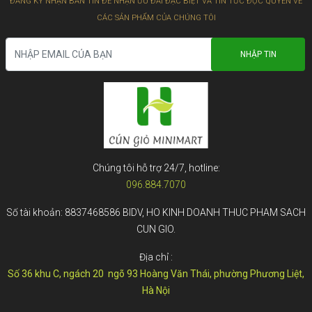
ĐĂNG KÝ NHẬN BẢN TIN ĐỂ NHẬN ƯU ĐÃI ĐẶC BIỆT VÀ TIN TỨC ĐỘC QUYỀN VỀ
CÁC SẢN PHẨM CỦA CHÚNG TÔI
Chúng tôi hỗ trợ 24/7, hotline:
096.884.7070
Số tài khoản: 8837468586 BIDV, HO KINH DOANH THUC PHAM SACH
CUN GIO.
Địa chỉ :
Số 36 khu C, ngách 20 ngõ 93 Hoàng Văn Thái, phường Phương Liệt,
Hà Nội