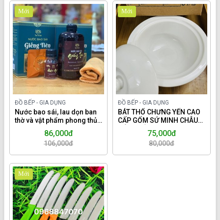
Mới
Mới
ĐỒ BẾP - GIA DỤNG
ĐỒ BẾP - GIA DỤNG
Nước bao sái, lau dọn ban
BÁT THỐ CHƯNG YẾN CAO
thờ và vật phẩm phong thủy
CẤP GỐM SỨ MINH CHÂU
Giếng Tiên.
MÀU TRẮNG TRƠN 320ML
86,000đ
75,000đ
106,000đ
80,000đ
Mới