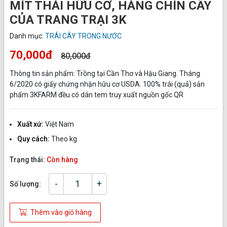
MÍT THÁI HỮU CƠ, HÀNG CHÍN CÂY
CỦA TRANG TRẠI 3K
Danh mục:
TRÁI CÂY TRONG NƯỚC
70,000đ
80,000đ
Thông tin sản phẩm: Trồng tại Cần Thơ và Hậu Giang. Tháng
6/2020 có giấy chứng nhận hữu cơ USDA. 100% trái (quả) sản
phẩm 3KFARM đều có dán tem truy xuất nguồn gốc QR
Xuất xứ:
Việt Nam
Quy cách:
Theo kg
Trạng thái:
Còn hàng
-
+
Số lượng:
Thêm vào giỏ hàng