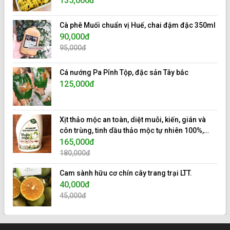
135,000đ
Cà phê Muối chuẩn vị Huế, chai đậm đặc 350ml
90,000đ
95,000đ
Cá nướng Pa Pỉnh Tộp, đặc sản Tây bắc
125,000đ
Xịt thảo mộc an toàn, diệt muỗi, kiến, gián và
côn trùng, tinh dầu thảo mộc tự nhiên 100%,
hiệu 10s.
165,000đ
180,000đ
Cam sành hữu cơ chín cây trang trại LTT.
40,000đ
45,000đ