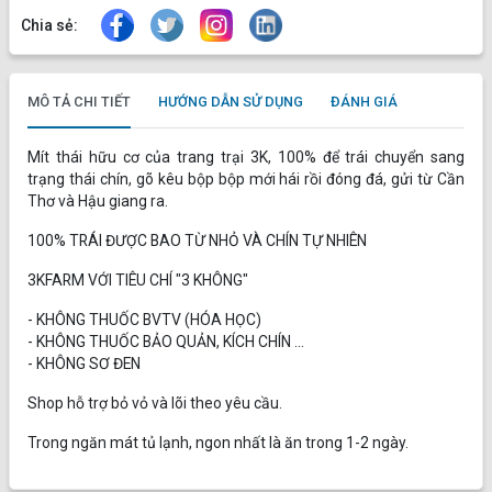
Chia sẻ:
MÔ TẢ CHI TIẾT
HƯỚNG DẪN SỬ DỤNG
ĐÁNH GIÁ
Mít thái hữu cơ của trang trại 3K, 100% để trái chuyển sang
trạng thái chín, gõ kêu bộp bộp mới hái rồi đóng đá, gửi từ Cần
Thơ và Hậu giang ra.
100% TRÁI ĐƯỢC BAO TỪ NHỎ VÀ CHÍN TỰ NHIÊN
3KFARM VỚI TIÊU CHÍ "3 KHÔNG"
- KHÔNG THUỐC BVTV (HÓA HỌC)
- KHÔNG THUỐC BẢO QUẢN, KÍCH CHÍN ...
- KHÔNG SƠ ĐEN
Shop hỗ trợ bỏ vỏ và lõi theo yêu cầu.
Trong ngăn mát tủ lạnh, ngon nhất là ăn trong 1-2 ngày.