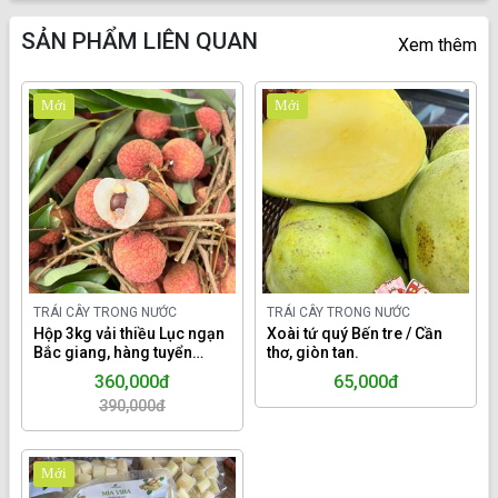
SẢN PHẨM LIÊN QUAN
Xem thêm
Mới
Mới
TRÁI CÂY TRONG NƯỚC
TRÁI CÂY TRONG NƯỚC
Hộp 3kg vải thiều Lục ngạn
Xoài tứ quý Bến tre / Cần
Bắc giang, hàng tuyển
thơ, giòn tan.
chọn.
360,000đ
65,000đ
390,000đ
Mới