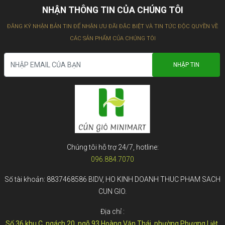
NHẬN THÔNG TIN CỦA CHÚNG TÔI
ĐĂNG KÝ NHẬN BẢN TIN ĐỂ NHẬN ƯU ĐÃI ĐẶC BIỆT VÀ TIN TỨC ĐỘC QUYỀN VỀ
CÁC SẢN PHẨM CỦA CHÚNG TÔI
Chúng tôi hỗ trợ 24/7, hotline:
096.884.7070
Số tài khoản: 8837468586 BIDV, HO KINH DOANH THUC PHAM SACH
CUN GIO.
Địa chỉ :
Số 36 khu C, ngách 20 ngõ 93 Hoàng Văn Thái, phường Phương Liệt,