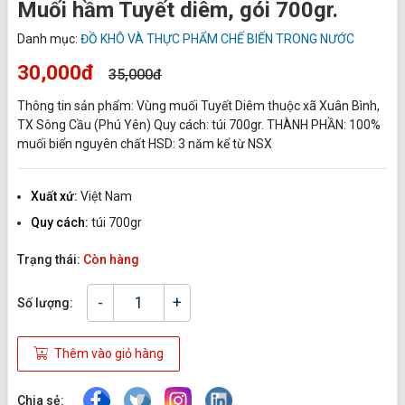
Muối hầm Tuyết diêm, gói 700gr.
Danh mục:
ĐỒ KHÔ VÀ THỰC PHẨM CHẾ BIẾN TRONG NƯỚC
30,000đ
35,000đ
Thông tin sản phẩm: Vùng muối Tuyết Diêm thuộc xã Xuân Bình,
TX Sông Cầu (Phú Yên) Quy cách: túi 700gr. THÀNH PHẦN: 100%
muối biển nguyên chất HSD: 3 năm kể từ NSX
Xuất xứ:
Việt Nam
Quy cách:
túi 700gr
Trạng thái:
Còn hàng
-
+
Số lượng:
Thêm vào giỏ hàng
Chia sẻ: