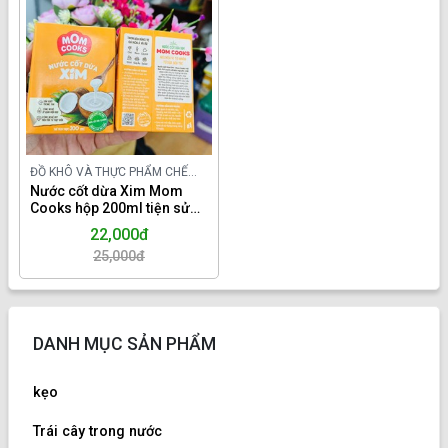
ĐỒ KHÔ VÀ THỰC PHẨM CHẾ
BIẾN TRONG NƯỚC
Nước cốt dừa Xim Mom
Cooks hộp 200ml tiện sử
dụng.
22,000đ
25,000đ
DANH MỤC SẢN PHẨM
kẹo
Trái cây trong nước