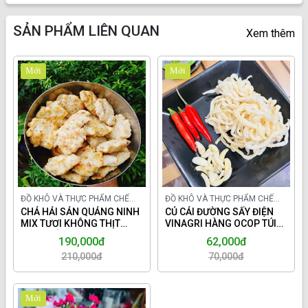
SẢN PHẨM LIÊN QUAN
Xem thêm
Mới
Mới
ĐỒ KHÔ VÀ THỰC PHẨM CHẾ
ĐỒ KHÔ VÀ THỰC PHẨM CHẾ
BIẾN TRONG NƯỚC
CHẢ HẢI SẢN QUẢNG NINH
BIẾN TRONG NƯỚC
CỦ CẢI ĐƯỜNG SẤY ĐIỆN
MIX TƯƠI KHÔNG THỊT
VINAGRI HÀNG OCOP TÚI
LỢN,KHÔNG BỘT.
150GR.
190,000đ
62,000đ
210,000đ
70,000đ
Mới