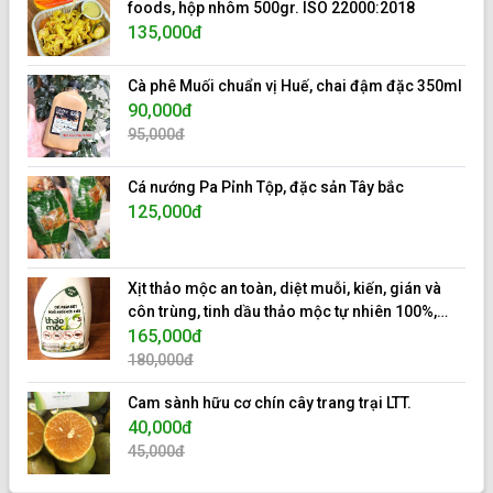
foods, hộp nhôm 500gr. ISO 22000:2018
135,000đ
Cà phê Muối chuẩn vị Huế, chai đậm đặc 350ml
90,000đ
95,000đ
Cá nướng Pa Pỉnh Tộp, đặc sản Tây bắc
125,000đ
Xịt thảo mộc an toàn, diệt muỗi, kiến, gián và
côn trùng, tinh dầu thảo mộc tự nhiên 100%,
hiệu 10s.
165,000đ
180,000đ
Cam sành hữu cơ chín cây trang trại LTT.
40,000đ
45,000đ