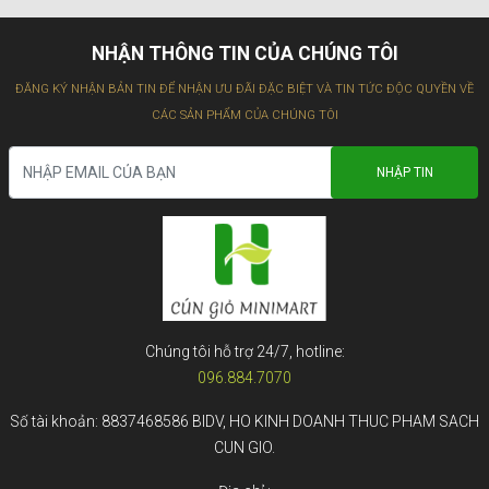
NHẬN THÔNG TIN CỦA CHÚNG TÔI
ĐĂNG KÝ NHẬN BẢN TIN ĐỂ NHẬN ƯU ĐÃI ĐẶC BIỆT VÀ TIN TỨC ĐỘC QUYỀN VỀ
CÁC SẢN PHẨM CỦA CHÚNG TÔI
Chúng tôi hỗ trợ 24/7, hotline:
096.884.7070
Số tài khoản: 8837468586 BIDV, HO KINH DOANH THUC PHAM SACH
CUN GIO.