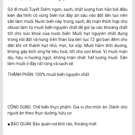
Sở dĩ muối Tuyết Diêm ngon, sạch, chất lượng hơn hẳn bởi điều
kiện địa hình có vùng biển nơi đây ăn sâu vào đất liền tạo nên
sân làm muối. Nước biển này trong, sạch, độ mặn thích hợp cho
cĐược làm từ muối biển nguyên chất để giữ lại các khoáng chất
tốt cho sức khoẻ của nước biển. Muối hạt nguyên chất đựng
trong nồi đất và nung trên than lửa liên tục 12 giờ ban đêm cho
đến khi vỡ thành hạt nhỏ, mịn, tơi xốp. Muối hầm tính dương,
không gây kích ứng hệ tiêu hoá, tốt cho sức khoẻ. Vị muối mặn
dịu, hậu vị hướng ngọt, không mặn chát. hất lượng muối. Sân
làm muối ở đây rất rộng và sạch sẽ.
THÀNH PHẦN: 100% muối biển nguyên chất
CÔNG DỤNG: Chế biến thực phẩm. Gia vị cho món ăn. Dành cho
người ăn theo thực dưỡng, hữu cơ.
■ BẢO QUẢN: Bảo quản nơi khô ráo, thoáng mát.