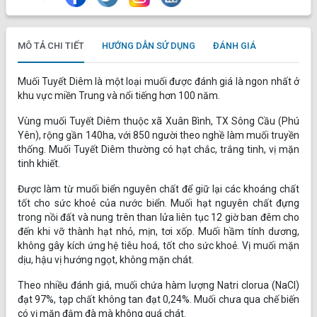
MÔ TẢ CHI TIẾT
HƯỚNG DẪN SỬ DỤNG
ĐÁNH GIÁ
Muối Tuyết Diêm là một loại muối được đánh giá là ngon nhất ở
khu vực miền Trung và nổi tiếng hơn 100 năm.
Vùng muối Tuyết Diêm thuộc xã Xuân Bình, TX Sông Cầu (Phú
Yên), rộng gần 140ha, với 850 người theo nghề làm muối truyền
thống. Muối Tuyết Diêm thường có hạt chắc, trắng tinh, vị mặn
tinh khiết.
Được làm từ muối biển nguyên chất để giữ lại các khoáng chất
tốt cho sức khoẻ của nước biển. Muối hạt nguyên chất đựng
trong nồi đất và nung trên than lửa liên tục 12 giờ ban đêm cho
đến khi vỡ thành hạt nhỏ, mịn, tơi xốp. Muối hầm tính dương,
không gây kích ứng hệ tiêu hoá, tốt cho sức khoẻ. Vị muối mặn
dịu, hậu vị hướng ngọt, không mặn chát.
Theo nhiều đánh giá, muối chứa hàm lượng Natri clorua (NaCl)
đạt 97%, tạp chất không tan đạt 0,24%. Muối chưa qua chế biến
có vị mặn đậm đà mà không quá chát.