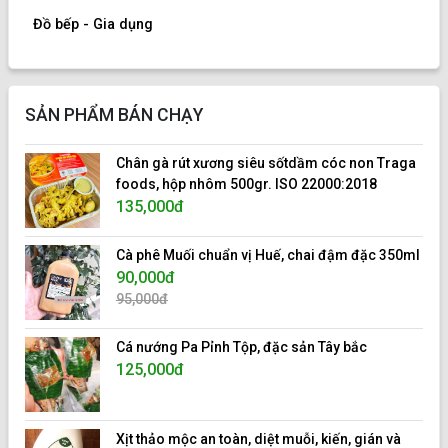
Đồ bếp - Gia dụng
SẢN PHẨM BÁN CHẠY
Chân gà rút xương siêu sốtdầm cóc non Traga
foods, hộp nhôm 500gr. ISO 22000:2018
135,000đ
Cà phê Muối chuẩn vị Huế, chai đậm đặc 350ml
90,000đ
95,000đ
Cá nướng Pa Pỉnh Tộp, đặc sản Tây bắc
125,000đ
Xịt thảo mộc an toàn, diệt muỗi, kiến, gián và