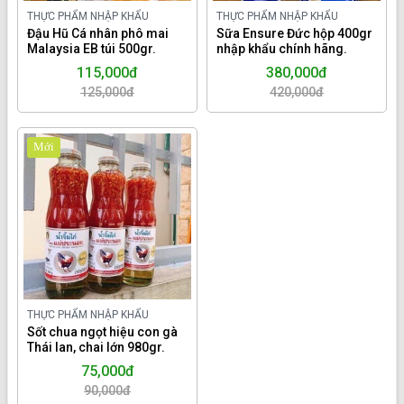
THỰC PHẨM NHẬP KHẨU
THỰC PHẨM NHẬP KHẨU
Đậu Hũ Cá nhân phô mai
Sữa Ensure Đức hộp 400gr
Malaysia EB túi 500gr.
nhập khẩu chính hãng.
115,000đ
380,000đ
125,000đ
420,000đ
Mới
THỰC PHẨM NHẬP KHẨU
Sốt chua ngọt hiệu con gà
Thái lan, chai lớn 980gr.
75,000đ
90,000đ