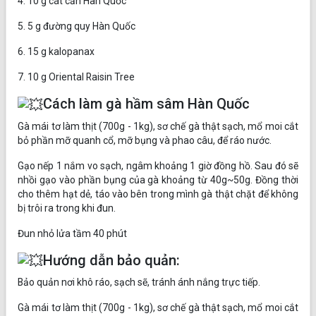
4. 10 g cát căn Hàn Quốc
5. 5 g đường quy Hàn Quốc
6. 15 g kalopanax
7. 10 g Oriental Raisin Tree
Cách làm gà hầm sâm Hàn Quốc
Gà mái tơ làm thịt (700g - 1kg), sơ chế gà thật sạch, mổ moi cắt
bỏ phần mỡ quanh cổ, mỡ bụng và phao câu, để ráo nước.
Gạo nếp 1 nắm vo sạch, ngâm khoảng 1 giờ đồng hồ. Sau đó sẽ
nhồi gạo vào phần bụng của gà khoảng từ 40g~50g. Đồng thời
cho thêm hạt dẻ, táo vào bên trong mình gà thật chặt để không
bị trôi ra trong khi đun.
Đun nhỏ lửa tầm 40 phút
Hướng dẫn bảo quản:
Bảo quản nơi khô ráo, sạch sẽ, tránh ánh nắng trực tiếp.
Gà mái tơ làm thịt (700g - 1kg), sơ chế gà thật sạch, mổ moi cắt