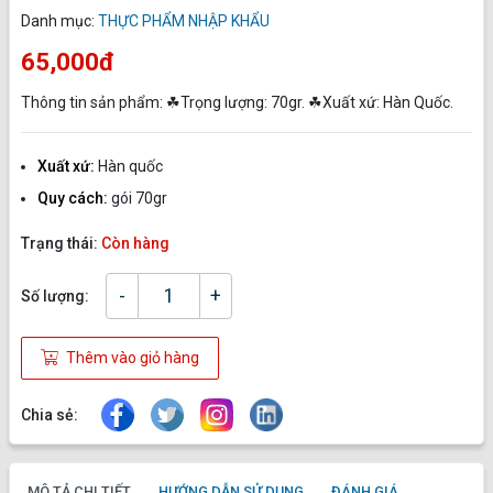
Danh mục:
THỰC PHẨM NHẬP KHẨU
65,000đ
Thông tin sản phẩm: ☘Trọng lượng: 70gr. ☘Xuất xứ: Hàn Quốc.
Xuất xứ:
Hàn quốc
Quy cách:
gói 70gr
Trạng thái:
Còn hàng
-
+
Số lượng:
Thêm vào giỏ hàng
Chia sẻ:
MÔ TẢ CHI TIẾT
HƯỚNG DẪN SỬ DỤNG
ĐÁNH GIÁ