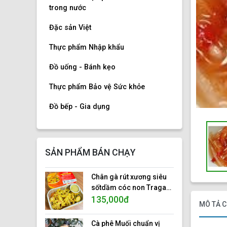
trong nước
Đặc sản Việt
Thực phẩm Nhập khẩu
Đồ uống - Bánh kẹo
Thực phẩm Bảo vệ Sức khỏe
Đồ bếp - Gia dụng
SẢN PHẨM BÁN CHẠY
Chân gà rút xương siêu
sốtdầm cóc non Traga
foods, hộp nhôm 500gr.
135,000đ
MÔ TẢ C
ISO 22000:2018
Cà phê Muối chuẩn vị