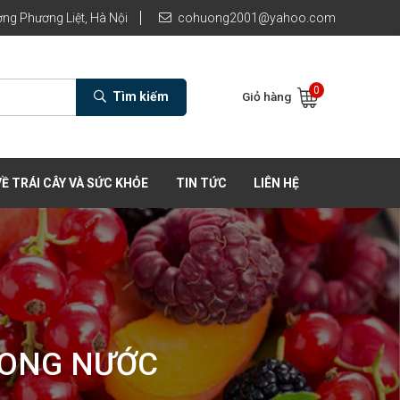
ng Phương Liệt, Hà Nội
cohuong2001@yahoo.com
0
Tìm kiếm
Giỏ hàng
Ề TRÁI CÂY VÀ SỨC KHỎE
TIN TỨC
LIÊN HỆ
RONG NƯỚC