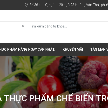
Số 36 khu C, ngách 20 ngõ 93 Hoàng Văn Thái, phườ
THỰC PHẨM HÀNG NGÀY CẬP NHẬT.
KHUYẾN MÃI
TẢN MẠN V
À THỰC PHẨM CHẾ BIẾN T