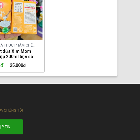
VÀ THỰC PHẨM CHẾ
ONG NƯỚC
ốt dừa Xim Mom
ộp 200ml tiện sử
0đ
25,000đ
ỦA CHÚNG TÔI