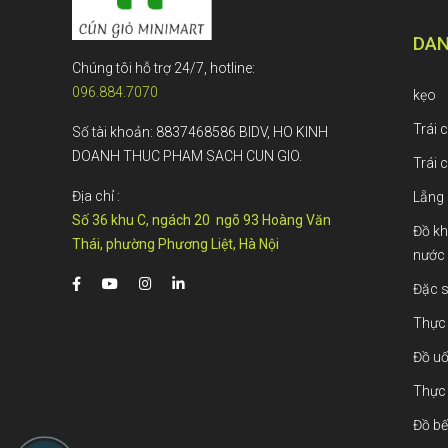
DAN
Chúng tôi hỗ trợ 24/7, hotline:
096.884.7070
kẹo
Trái 
Số tài khoản: 8837468586 BIDV, HO KINH
DOANH THUC PHAM SACH CUN GIO.
Trái 
Địa chỉ :
Lẵng 
Số 36 khu C, ngách 20 ngõ 93 Hoàng Văn
Đồ kh
Thái, phường Phương Liệt, Hà Nội
nước
Đặc s
Thực
Đồ uố
Thực
Đồ bế