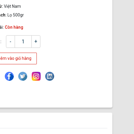
ứ:
Việt Nam
ách:
Lọ 500gr
ái:
Còn hàng
-
+
:
êm vào giỏ hàng