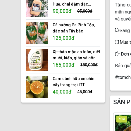
Huế, chai đậm đặc
Từng co
350ml
90,000đ
95,000đ
mặn ngọ
và quyến
Cá nướng Pa Pỉnh Tộp,
💥Sáng 
đặc sản Tây bắc
125,000đ
💥Mua t
Xịt thảo mộc an toàn, diệt
💥 Đơn 
muỗi, kiến, gián và côn
trùng, tinh dầu thảo mộc
165,000đ
180,000đ
Bảo quả
tự nhiên 100%, hiệu 10s.
#tomch
Cam sành hữu cơ chín
cây trang trại LTT.
40,000đ
45,000đ
SẢN P
Mới