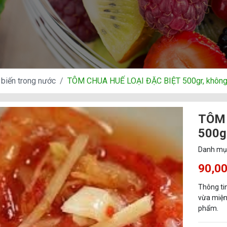
biến trong nước
TÔM CHUA HUẾ LOẠI ĐẶC BIỆT 500gr, không
TÔM 
500g
Danh mụ
90,0
Thông ti
vừa miệng
phẩm.