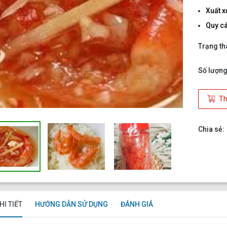
Xuất x
Quy c
Trạng th
Số lượng
Th
Chia sẻ:
HI TIẾT
HƯỚNG DẪN SỬ DỤNG
ĐÁNH GIÁ