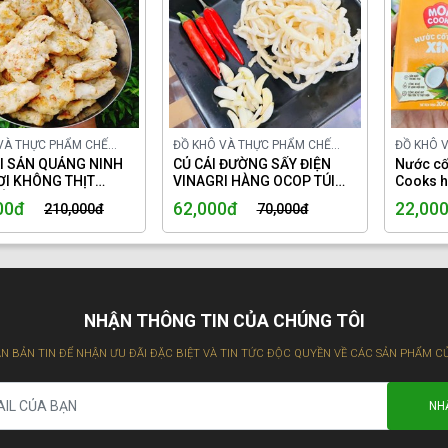
VÀ THỰC PHẨM CHẾ
ĐỒ KHÔ VÀ THỰC PHẨM CHẾ
ĐỒ KHÔ 
ONG NƯỚC
I SẢN QUẢNG NINH
BIẾN TRONG NƯỚC
CỦ CẢI ĐƯỜNG SẤY ĐIỆN
BIẾN TR
Nước c
ƠI KHÔNG THỊT
VINAGRI HÀNG OCOP TÚI
Cooks h
ÔNG BỘT.
150GR.
dụng.
00đ
62,000đ
22,00
210,000đ
70,000đ
NHẬN THÔNG TIN CỦA CHÚNG TÔI
N BẢN TIN ĐỂ NHẬN ƯU ĐÃI ĐẶC BIỆT VÀ TIN TỨC ĐỘC QUYỀN VỀ CÁC SẢN PHẨM C