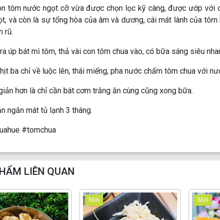
n tôm nước ngọt cỡ vừa được chọn lọc kỹ càng, được ướp với các
t, và còn là sự tổng hòa của âm và dương, cái mát lành của tôm hò
 rũ.
ra úp bát mì tôm, thả vài con tôm chua vào, có bữa sáng siêu nha
hịt ba chỉ về luộc lên, thái miếng, pha nước chấm tôm chua với n
giản hơn là chỉ cần bát cơm trắng ăn cùng cũng xong bữa.
n ngăn mát tủ lạnh 3 tháng.
uahue #tomchua
HẨM LIÊN QUAN
Mới
Mới