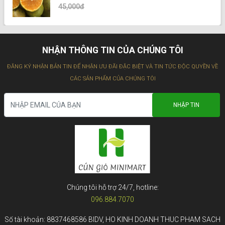
45,000đ
NHẬN THÔNG TIN CỦA CHÚNG TÔI
ĐĂNG KÝ NHẬN BẢN TIN ĐỂ NHẬN ƯU ĐÃI ĐẶC BIỆT VÀ TIN TỨC ĐỘC QUYỀN VỀ
CÁC SẢN PHẨM CỦA CHÚNG TÔI
Chúng tôi hỗ trợ 24/7, hotline:
096.884.7070
Số tài khoản: 8837468586 BIDV, HO KINH DOANH THUC PHAM SACH