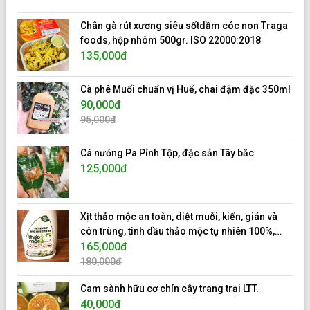
Chân gà rút xương siêu sốtdầm cóc non Traga
foods, hộp nhôm 500gr. ISO 22000:2018
135,000đ
Cà phê Muối chuẩn vị Huế, chai đậm đặc 350ml
90,000đ
95,000đ
Cá nướng Pa Pỉnh Tộp, đặc sản Tây bắc
125,000đ
Xịt thảo mộc an toàn, diệt muỗi, kiến, gián và
côn trùng, tinh dầu thảo mộc tự nhiên 100%,
hiệu 10s.
165,000đ
180,000đ
Cam sành hữu cơ chín cây trang trại LTT.
40,000đ