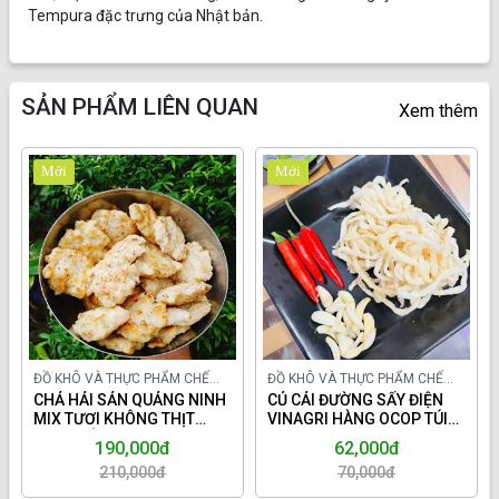
Tempura đặc trưng của Nhật bản.
SẢN PHẨM LIÊN QUAN
Xem thêm
Mới
Mới
ĐỒ KHÔ VÀ THỰC PHẨM CHẾ
ĐỒ KHÔ VÀ THỰC PHẨM CHẾ
BIẾN TRONG NƯỚC
CHẢ HẢI SẢN QUẢNG NINH
BIẾN TRONG NƯỚC
CỦ CẢI ĐƯỜNG SẤY ĐIỆN
MIX TƯƠI KHÔNG THỊT
VINAGRI HÀNG OCOP TÚI
LỢN,KHÔNG BỘT.
150GR.
190,000đ
62,000đ
210,000đ
70,000đ