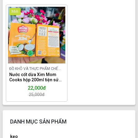
Mới
ĐỒ KHÔ VÀ THỰC PHẨM CHẾ
BIẾN TRONG NƯỚC
Nước cốt dừa Xim Mom
Cooks hộp 200ml tiện sử
dụng.
22,000đ
25,000đ
DANH MỤC SẢN PHẨM
kẹo