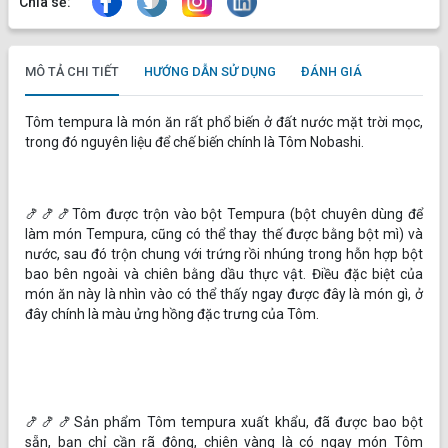
Chia sẻ:
MÔ TẢ CHI TIẾT
HƯỚNG DẪN SỬ DỤNG
ĐÁNH GIÁ
Tôm tempura là món ăn rất phổ biến ở đất nước mặt trời mọc,
trong đó nguyên liệu để chế biến chính là Tôm Nobashi.
🍤🍤🍤Tôm được trộn vào bột Tempura (bột chuyên dùng để
làm món Tempura, cũng có thể thay thế được bằng bột mì) và
nước, sau đó trộn chung với trứng rồi nhúng trong hỗn hợp bột
bao bên ngoài và chiên bằng dầu thực vật. Điều đặc biệt của
món ăn này là nhìn vào có thể thấy ngay được đây là món gì, ở
đây chính là màu ửng hồng đặc trưng của Tôm.
🍤🍤🍤Sản phẩm Tôm tempura xuất khẩu, đã được bao bột
sẵn, bạn chỉ cần rã đông, chiên vàng là có ngay món Tôm