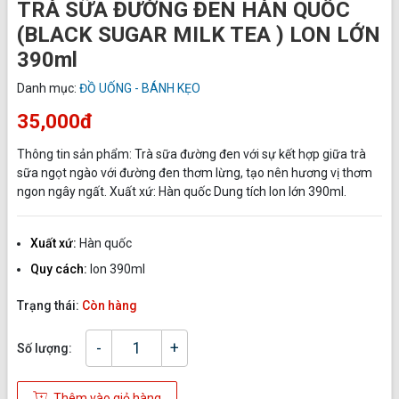
TRÀ SỮA ĐƯỜNG ĐEN HÀN QUỐC
(BLACK SUGAR MILK TEA ) LON LỚN
390ml
Danh mục:
ĐỒ UỐNG - BÁNH KẸO
35,000đ
Thông tin sản phẩm: Trà sữa đường đen với sự kết hợp giữa trà
sữa ngọt ngào với đường đen thơm lừng, tạo nên hương vị thơm
ngon ngây ngất. Xuất xứ: Hàn quốc Dung tích lon lớn 390ml.
Xuất xứ:
Hàn quốc
Quy cách:
lon 390ml
Trạng thái:
Còn hàng
-
+
Số lượng:
Thêm vào giỏ hàng