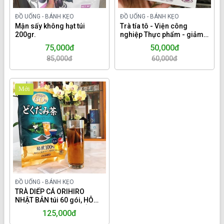
ĐỒ UỐNG - BÁNH KẸO
ĐỒ UỐNG - BÁNH KẸO
Mận sấy không hạt túi
Trà tía tô - Viện công
200gr.
nghiệp Thực phẩm - giảm
đau gout, giải cảm, chống
75,000đ
50,000đ
dị ứng.
85,000đ
60,000đ
Mới
ĐỒ UỐNG - BÁNH KẸO
TRÀ DIẾP CÁ ORIHIRO
NHẬT BẢN túi 60 gói, HỖ
TRỢ THANH NHIỆT, GIẢI
125,000đ
ĐỘC