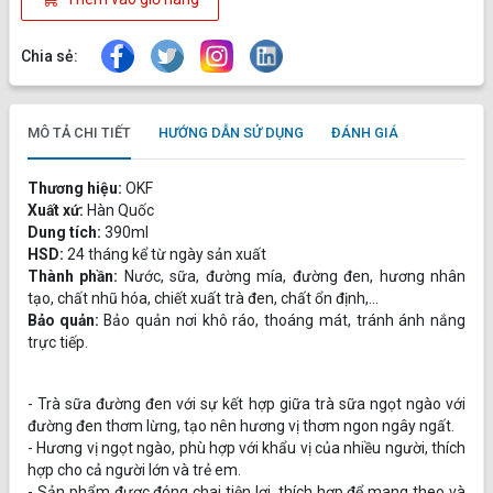
Chia sẻ:
MÔ TẢ CHI TIẾT
HƯỚNG DẪN SỬ DỤNG
ĐÁNH GIÁ
Thương hiệu:
OKF
Xuất xứ:
Hàn Quốc
Dung tích:
390ml
HSD:
24 tháng kể từ ngày sản xuất
Thành phần:
Nước, sữa, đường mía, đường đen, hương nhân
tạo, chất nhũ hóa, chiết xuất trà đen, chất ổn định,...
Bảo quản:
Bảo quản nơi khô ráo, thoáng mát, tránh ánh nắng
trực tiếp.
- Trà sữa đường đen với sự kết hợp giữa trà sữa ngọt ngào với
đường đen thơm lừng, tạo nên hương vị thơm ngon ngây ngất.
- Hương vị ngọt ngào, phù hợp với khẩu vị của nhiều người, thích
hợp cho cả người lớn và trẻ em.
- Sản phẩm được đóng chai tiện lợi, thích hợp để mang theo và