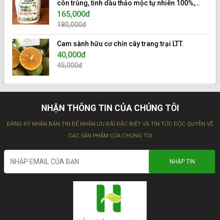
côn trùng, tinh dầu thảo mộc tự nhiên 100%,
hiệu 10s.
165,000đ
180,000đ
Cam sành hữu cơ chín cây trang trại LTT.
40,000đ
45,000đ
NHẬN THÔNG TIN CỦA CHÚNG TÔI
ĐĂNG KÝ NHẬN BẢN TIN ĐỂ NHẬN ƯU ĐÃI ĐẶC BIỆT VÀ TIN TỨC ĐỘC QUYỀN VỀ
CÁC SẢN PHẨM CỦA CHÚNG TÔI