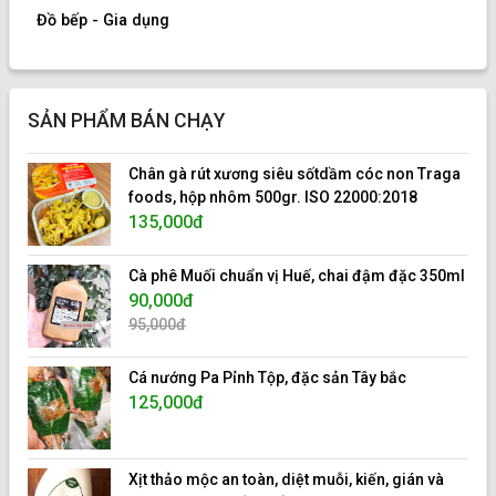
Đồ bếp - Gia dụng
SẢN PHẨM BÁN CHẠY
Chân gà rút xương siêu sốtdầm cóc non Traga
foods, hộp nhôm 500gr. ISO 22000:2018
135,000đ
Cà phê Muối chuẩn vị Huế, chai đậm đặc 350ml
90,000đ
95,000đ
Cá nướng Pa Pỉnh Tộp, đặc sản Tây bắc
125,000đ
Xịt thảo mộc an toàn, diệt muỗi, kiến, gián và