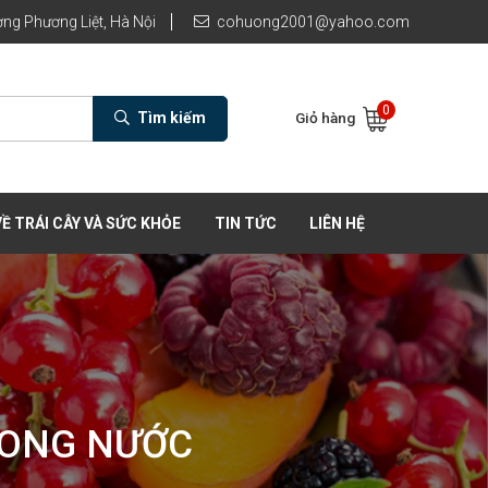
ng Phương Liệt, Hà Nội
cohuong2001@yahoo.com
0
Tìm kiếm
Giỏ hàng
Ề TRÁI CÂY VÀ SỨC KHỎE
TIN TỨC
LIÊN HỆ
RONG NƯỚC