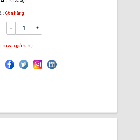
ách:
Túi 250gr
ái:
Còn hàng
-
+
:
êm vào giỏ hàng