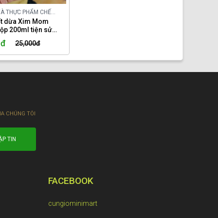
VÀ THỰC PHẨM CHẾ
ONG NƯỚC
ốt dừa Xim Mom
ộp 200ml tiện sử
0đ
25,000đ
ỦA CHÚNG TÔI
FACEBOOK
cungiominimart