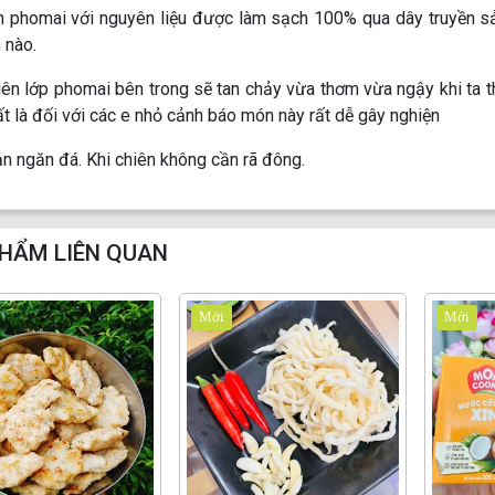
h phomai với nguyên liệu được làm sạch 100% qua dây truyền sản
 nào.
 lên lớp phomai bên trong sẽ tan chảy vừa thơm vừa ngậy khi ta 
ất là đối với các e nhỏ cảnh báo món này rất dễ gây nghiện
n ngăn đá. Khi chiên không cần rã đông.
HẨM LIÊN QUAN
Mới
Mới