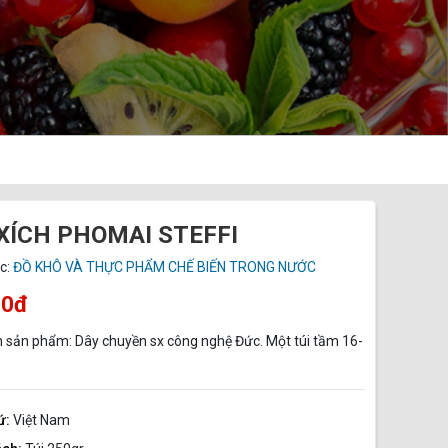
XÍCH PHOMAI STEFFI
c:
ĐỒ KHÔ VÀ THỰC PHẨM CHẾ BIẾN TRONG NƯỚC
00đ
n sản phẩm: Dây chuyền sx công nghệ Đức. Một túi tầm 16-
ứ:
Việt Nam