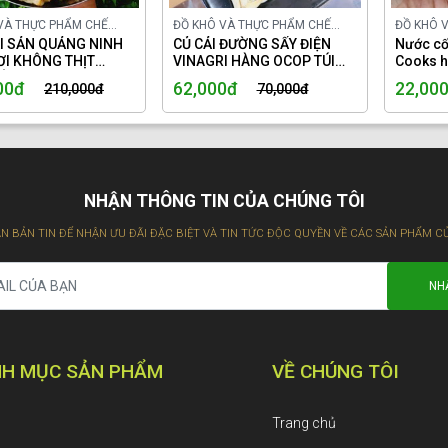
VÀ THỰC PHẨM CHẾ
ĐỒ KHÔ VÀ THỰC PHẨM CHẾ
ĐỒ KHÔ 
ONG NƯỚC
I SẢN QUẢNG NINH
BIẾN TRONG NƯỚC
CỦ CẢI ĐƯỜNG SẤY ĐIỆN
BIẾN TR
Nước c
ƠI KHÔNG THỊT
VINAGRI HÀNG OCOP TÚI
Cooks h
ÔNG BỘT.
150GR.
dụng.
00đ
62,000đ
22,00
210,000đ
70,000đ
NHẬN THÔNG TIN CỦA CHÚNG TÔI
N BẢN TIN ĐỂ NHẬN ƯU ĐÃI ĐẶC BIỆT VÀ TIN TỨC ĐỘC QUYỀN VỀ CÁC SẢN PHẨM C
H MỤC SẢN PHẨM
VỀ CHÚNG TÔI
Trang chủ