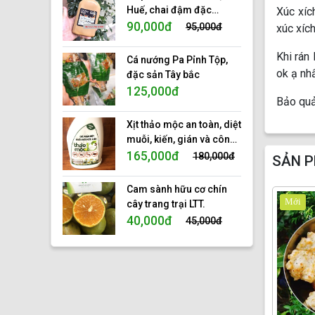
Huế, chai đậm đặc
Xúc xíc
350ml
90,000đ
95,000đ
xúc xích
Khi rán
Cá nướng Pa Pỉnh Tộp,
ok ạ nh
đặc sản Tây bắc
125,000đ
Bảo quả
Xịt thảo mộc an toàn, diệt
muỗi, kiến, gián và côn
trùng, tinh dầu thảo mộc
165,000đ
180,000đ
SẢN P
tự nhiên 100%, hiệu 10s.
Cam sành hữu cơ chín
Mới
cây trang trại LTT.
40,000đ
45,000đ