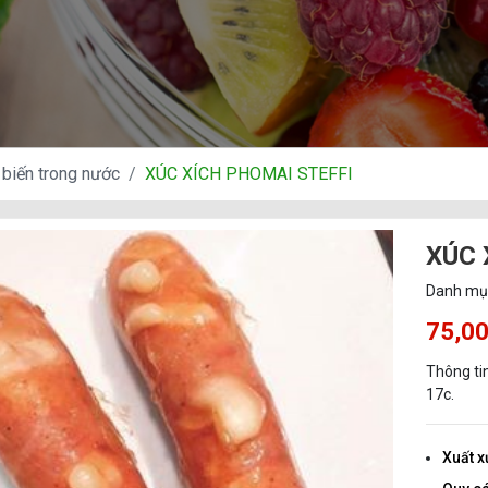
biến trong nước
XÚC XÍCH PHOMAI STEFFI
XÚC 
Danh mụ
75,0
Thông ti
17c.
Xuất x