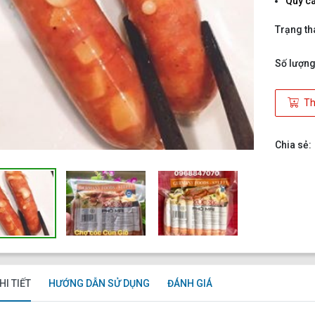
Quy c
Trạng th
Số lượng
Th
Chia sẻ:
HI TIẾT
HƯỚNG DẪN SỬ DỤNG
ĐÁNH GIÁ