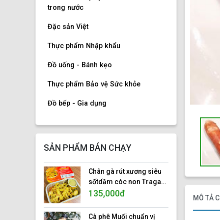
trong nước
Đặc sản Việt
Thực phẩm Nhập khẩu
Đồ uống - Bánh kẹo
Thực phẩm Bảo vệ Sức khỏe
Đồ bếp - Gia dụng
SẢN PHẨM BÁN CHẠY
Chân gà rút xương siêu
sốtdầm cóc non Traga
foods, hộp nhôm 500gr.
135,000đ
MÔ TẢ C
ISO 22000:2018
Cà phê Muối chuẩn vị