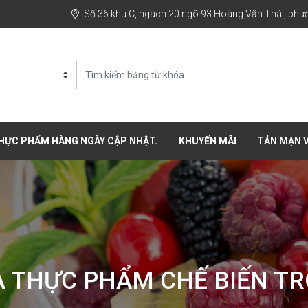
Số 36 khu C, ngách 20 ngõ 93 Hoàng Văn Thái, phườ
THỰC PHẨM HÀNG NGÀY CẬP NHẬT.
KHUYẾN MÃI
TẢN MẠN V
À THỰC PHẨM CHẾ BIẾN T